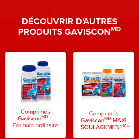
DÉCOUVRIR D'AUTRES
MD
PRODUITS GAVISCON
Comprimés
Comprimés
MD
Gaviscon
–
MD
Gaviscon
MAXI
Formule ordinaire
MD
SOULAGEMENT