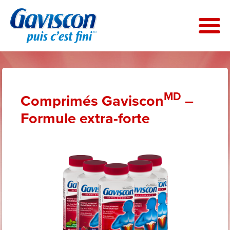
Skip
to
main
content
MD
Comprimés Gaviscon
–
Formule extra-forte