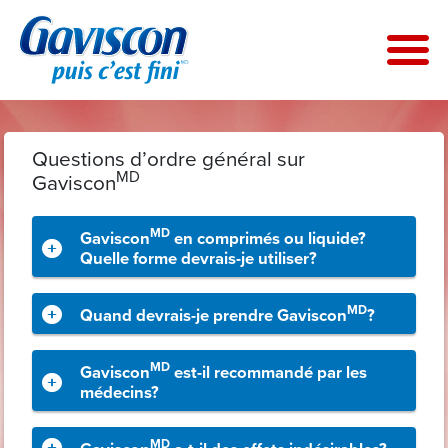
Skip
to
main
content
Questions d’ordre général sur
MD
Gaviscon
MD
Gaviscon
en comprimés ou liquide?
Quelle forme devrais-je utiliser?
MD
Quand devrais-je prendre Gaviscon
?
MD
Gaviscon
est-il recommandé par les
médecins?
MD