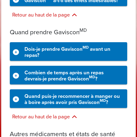
Gaviscon
a-t-il des effets indésirables?
Retour au haut de la page
MD
Quand prendre Gaviscon
MD
Dois-je prendre Gaviscon
avant un
repas?
Combien de temps après un repas
MD
devrais-je prendre Gaviscon
?
Quand puis-je recommencer à manger ou
MD
à boire après avoir pris Gaviscon
?
Retour au haut de la page
Autres médicaments et états de santé